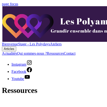
page focus
Bienvenue
Stage - Les Polydays
Ateliers
Articles
Actualités
Qui sommes-nous ?
Ressources
Contact
Instagram
Facebook
Youtube
Ressources