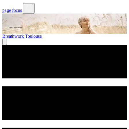
page focus
Breathwork Toulouse