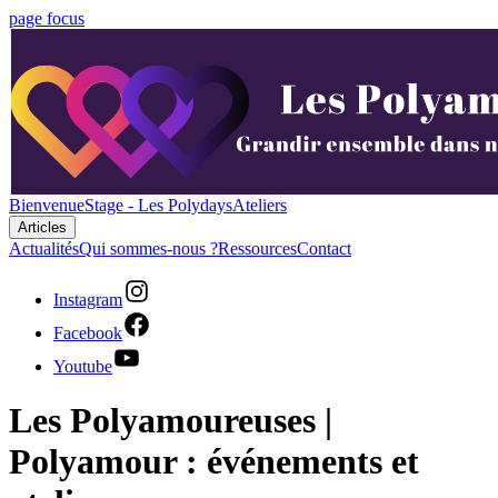
page focus
Bienvenue
Stage - Les Polydays
Ateliers
Articles
Actualités
Qui sommes-nous ?
Ressources
Contact
Instagram
Facebook
Youtube
Les Polyamoureuses |
Polyamour : événements et