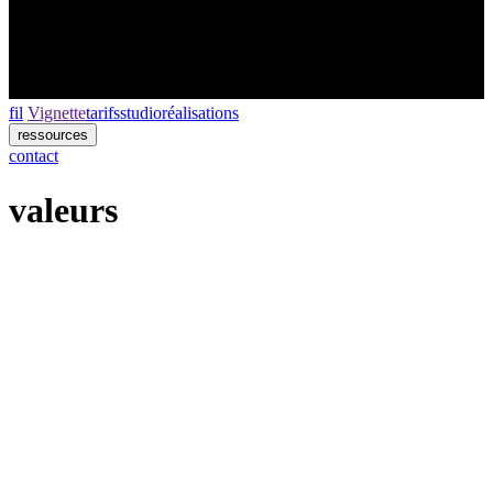
fil
Vignette
tarifs
studio
réalisations
ressources
contact
valeurs