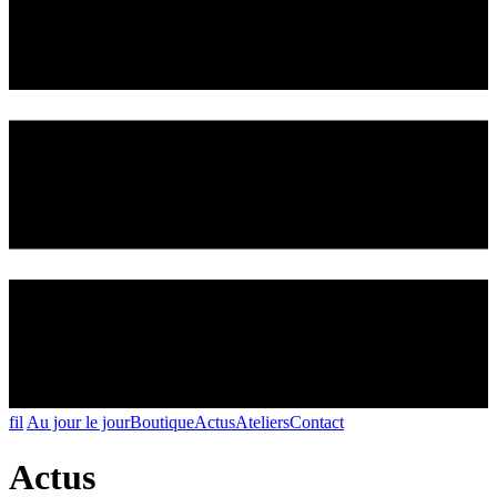
fil
Au jour le jour
Boutique
Actus
Ateliers
Contact
Actus