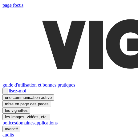
page focus
guide d'utilisation et bonnes pratiques
lisez-moi
une communication active
mise en page des pages
les vignettes
les images, vidéos, etc.
polices
domaines
applications
avancé
audits