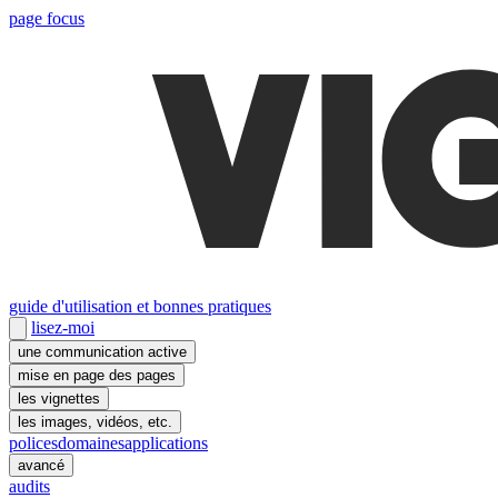
page focus
guide d'utilisation et bonnes pratiques
lisez-moi
une communication active
mise en page des pages
les vignettes
les images, vidéos, etc.
polices
domaines
applications
avancé
audits