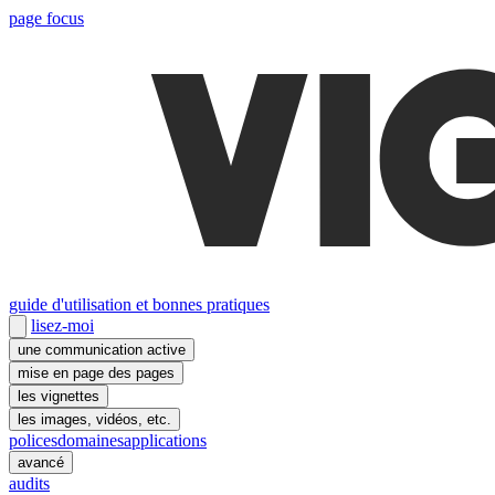
page focus
guide d'utilisation et bonnes pratiques
lisez-moi
une communication active
mise en page des pages
les vignettes
les images, vidéos, etc.
polices
domaines
applications
avancé
audits